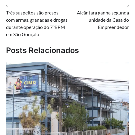
Navegação
⟵
⟶
Três suspeitos são presos
Alcântara ganha segunda
de
com armas, granadas e drogas
unidade da Casa do
Post
durante operação do 7ºBPM
Empreendedor
em São Gonçalo
Posts Relacionados