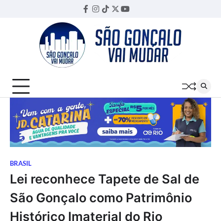
Skip
Facebook
Instagram
TikTok
Twitter
YouTube
Threads
to
content
BRASIL
Lei reconhece Tapete de Sal de
São Gonçalo como Patrimônio
Histórico Imaterial do Rio