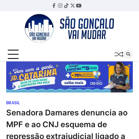
Skip
Facebook
Instagram
TikTok
Twitter
YouTube
Threads
to
content
BRASIL
Senadora Damares denuncia ao
MPF e ao CNJ esquema de
repressão extrajudicial ligado a