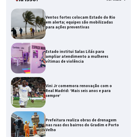
Ventos fortes colocam Estado do Rio
em alerta; equipes são mobilizadas
para ações preventivas
Estado institui Salas Lilás para
ampliar atendimento a mulheres
vítimas de violência
Vini Jr comemora renovação com o
Real Madrid: ‘Mais seis anos e para
sempre’
Prefeitura realiza obras de drenagem
nas ruas dos bairros do Gradim e Porto
Velho