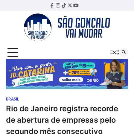
Skip
Facebook
Instagram
TikTok
Twitter
YouTube
Threads
to
content
BRASIL
Rio de Janeiro registra recorde
de abertura de empresas pelo
segundo mês consecutivo