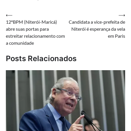
Navegação
⟵
⟶
12ºBPM (Niterói-Maricá)
Candidata a vice-prefeita de
de
abre suas portas para
Niterói é esperança da vela
Post
estreitar relacionamento com
em Paris
a comunidade
Posts Relacionados