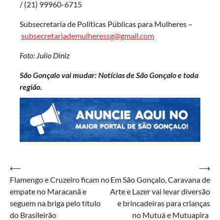
/ (21) 99960-6715
Subsecretaria de Políticas Públicas para Mulheres –
subsecretariademulheressg@gmail.com
Foto: Julio Diniz
São Gonçalo vai mudar: Notícias de São Gonçalo e toda
região.
Navegação
⟵
⟶
Flamengo e Cruzeiro ficam no
Em São Gonçalo, Caravana de
de
empate no Maracanã e
Arte e Lazer vai levar diversão
Post
seguem na briga pelo título
e brincadeiras para crianças
do Brasileirão
no Mutuá e Mutuapira