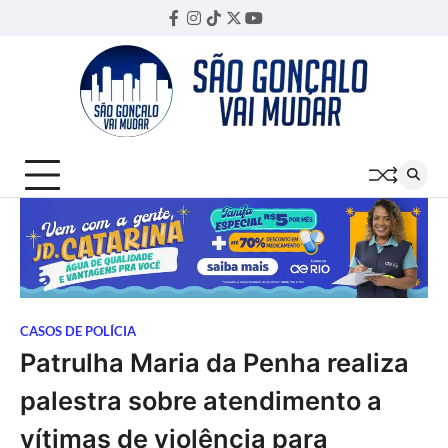
Skip
Facebook
Instagram
TikTok
Twitter
YouTube
Threads
to
content
CASOS DE POLÍCIA
Patrulha Maria da Penha realiza
palestra sobre atendimento a
vítimas de violência para