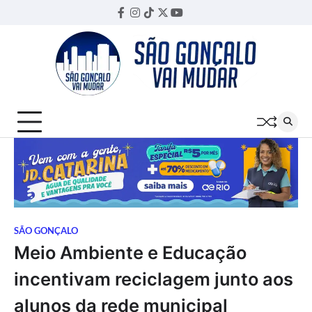
Skip
Facebook
Instagram
TikTok
Twitter
YouTube
Threads
to
content
SÃO GONÇALO
Meio Ambiente e Educação
incentivam reciclagem junto aos
alunos da rede municipal