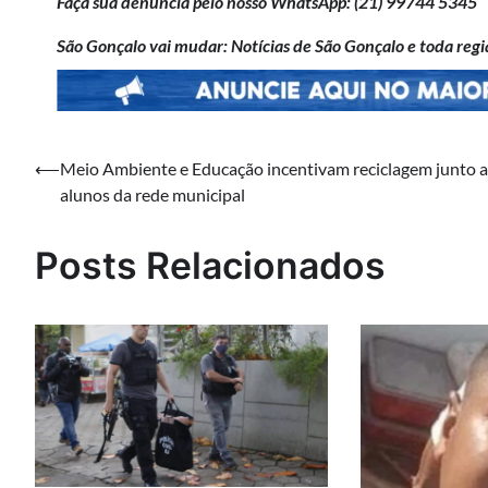
Faça sua denúncia pelo nosso WhatsApp: (21)
99744 5345
São Gonçalo vai mudar: Notícias de São Gonçalo e toda regi
Navegação
⟵
Meio Ambiente e Educação incentivam reciclagem junto 
alunos da rede municipal
de
Post
Posts Relacionados