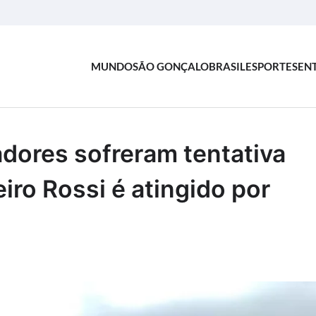
MUNDO
SÃO GONÇALO
BRASIL
ESPORTES
EN
dores sofreram tentativa
eiro Rossi é atingido por