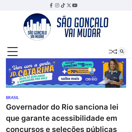
Skip
Facebook
Instagram
TikTok
Twitter
YouTube
Threads
to
content
BRASIL
Governador do Rio sanciona lei
que garante acessibilidade em
concursos e seleções públicas