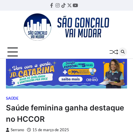
Skip
Facebook
Instagram
TikTok
Twitter
YouTube
Threads
to
content
SAÚDE
Saúde feminina ganha destaque
no HCCOR
Serrano
15 de março de 2025