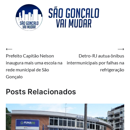
Navegação
⟵
⟶
Prefeito Capitão Nelson
Detro-RJ autua ônibus
de
inaugura mais uma escola na
intermunicipais por falhas na
Post
rede municipal de São
refrigeração
Gonçalo
Posts Relacionados