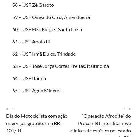
58 – USF Zé Garoto
59 – USF Oswaldo Cruz, Amendoeira
60 – USF Elza Borges, Santa Luzia
61 – USF Apolo III
62 – USF Irmã Dulce, Trindade
63 – USF José Jorge Cortes Freitas, Itaitindiba
64 – USF Itaúna
65 – USF Água Mineral.
Navegação
⟵
⟶
Dia do Motociclista com ação
”Operacão Afrodite” do
de
e serviços gratuitos na BR-
Procon-RJ interdita nove
Post
101/RJ
clínicas de estética no estado