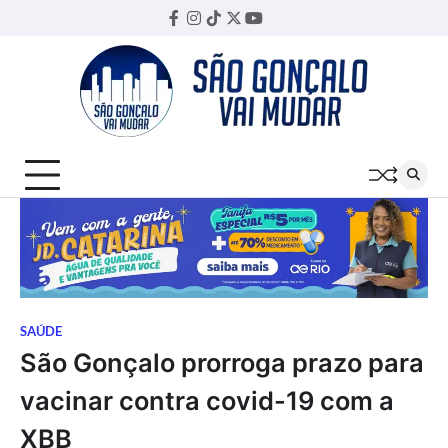
Skip
Facebook
Instagram
TikTok
Twitter
YouTube
Threads
to
content
SAÚDE
São Gonçalo prorroga prazo para
vacinar contra covid-19 com a
XBB