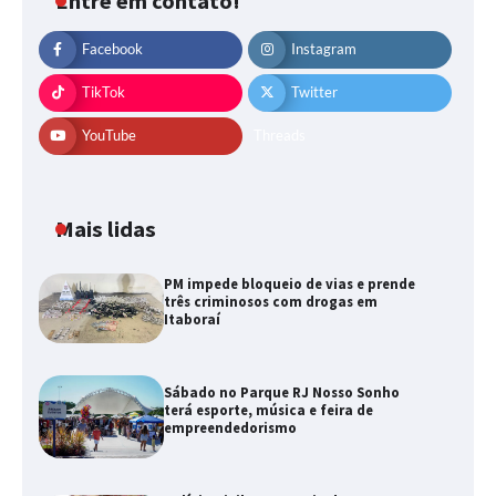
Entre em contato!
Facebook
Instagram
TikTok
Twitter
YouTube
Threads
Mais lidas
PM impede bloqueio de vias e prende
três criminosos com drogas em
Itaboraí
Sábado no Parque RJ Nosso Sonho
terá esporte, música e feira de
empreendedorismo