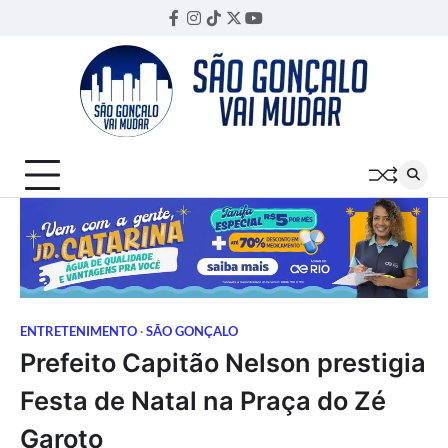
Skip
Facebook
Instagram
TikTok
Twitter
YouTube
Threads
to
content
ENTRETENIMENTO
SÃO GONÇALO
Prefeito Capitão Nelson prestigia
Festa de Natal na Praça do Zé
Garoto