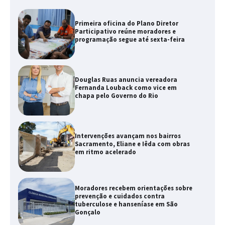
Primeira oficina do Plano Diretor
Participativo reúne moradores e
programação segue até sexta-feira
Douglas Ruas anuncia vereadora
Fernanda Louback como vice em
chapa pelo Governo do Rio
Intervenções avançam nos bairros
Sacramento, Eliane e Iêda com obras
em ritmo acelerado
Moradores recebem orientações sobre
prevenção e cuidados contra
tuberculose e hanseníase em São
Gonçalo