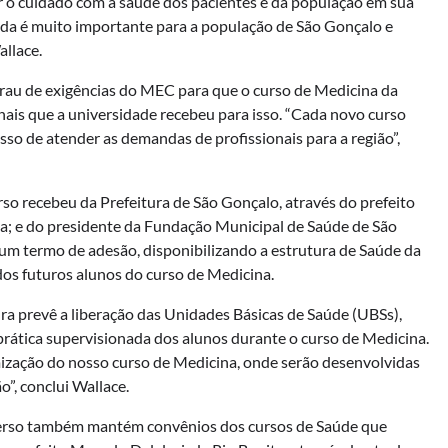
r o cuidado com a saúde dos pacientes e da população em sua
ada é muito importante para a população de São Gonçalo e
llace.
grau de exigências do MEC para que o curso de Medicina da
nais que a universidade recebeu para isso. “Cada novo curso
so de atender as demandas de profissionais para a região”,
so recebeu da Prefeitura de São Gonçalo, através do prefeito
va; e do presidente da Fundação Municipal de Saúde de São
um termo de adesão, disponibilizando a estrutura de Saúde da
 dos futuros alunos do curso de Medicina.
ura prevê a liberação das Unidades Básicas de Saúde (UBSs),
prática supervisionada dos alunos durante o curso de Medicina.
mização do nosso curso de Medicina, onde serão desenvolvidas
”, conclui Wallace.
iverso também mantém convênios dos cursos de Saúde que