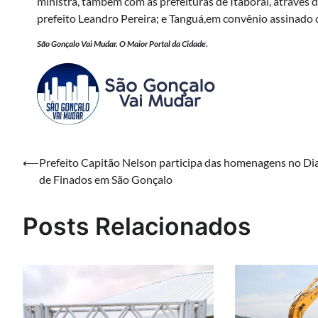
ministra, também com as prefeituras de Itaboraí, através d
prefeito Leandro Pereira; e Tanguá,em convênio assinado 
São Gonçalo Vai Mudar. O Maior Portal da Cidade.
Navegação
⟵
Prefeito Capitão Nelson participa das homenagens no Di
de Finados em São Gonçalo
de
Post
Posts Relacionados