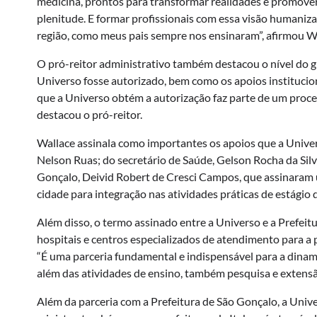
medicina, prontos para transformar realidades e promove
plenitude. E formar profissionais com essa visão humaniz
região, como meus pais sempre nos ensinaram”, afirmou Wa
O pró-reitor administrativo também destacou o nível do 
Universo fosse autorizado, bem como os apoios institucio
que a Universo obtém a autorização faz parte de um proces
destacou o pró-reitor.
Wallace assinala como importantes os apoios que a Univer
Nelson Ruas; do secretário de Saúde, Gelson Rocha da Sil
Gonçalo, Deivid Robert de Cresci Campos, que assinaram 
cidade para integração nas atividades práticas de estágio
Além disso, o termo assinado entre a Universo e a Prefeit
hospitais e centros especializados de atendimento para a 
“É uma parceria fundamental e indispensável para a dina
além das atividades de ensino, também pesquisa e extensão
Além da parceria com a Prefeitura de São Gonçalo, a Un