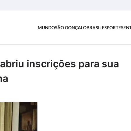
MUNDO
SÃO GONÇALO
BRASIL
ESPORTES
EN
abriu inscrições para sua
na