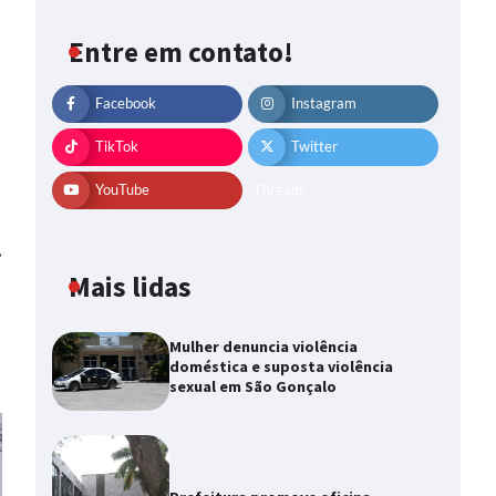
Entre em contato!
Facebook
Instagram
TikTok
Twitter
YouTube
Threads
⟶
Mais lidas
Mulher denuncia violência
doméstica e suposta violência
sexual em São Gonçalo