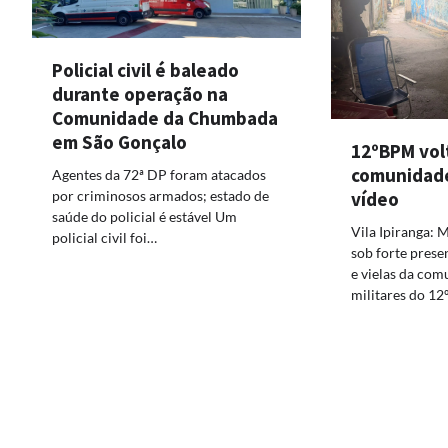
Policial civil é baleado
durante operação na
Comunidade da Chumbada
em São Gonçalo
12ºBPM vol
comunidade
Agentes da 72ª DP foram atacados
vídeo
por criminosos armados; estado de
saúde do policial é estável Um
Vila Ipiranga:
policial civil foi…
sob forte prese
e vielas da com
militares do 1