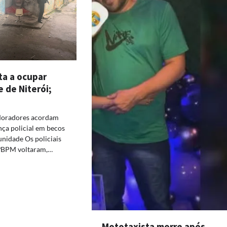
ta a ocupar
 de Niterói;
 Moradores acordam
nça policial em becos
unidade Os policiais
2ºBPM voltaram,…
Mototaxista morre após