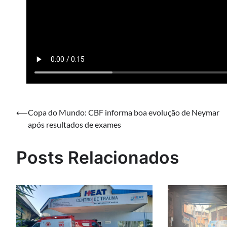
Navegação
⟵
Copa do Mundo: CBF informa boa evolução de Neymar
após resultados de exames
de
Post
Posts Relacionados