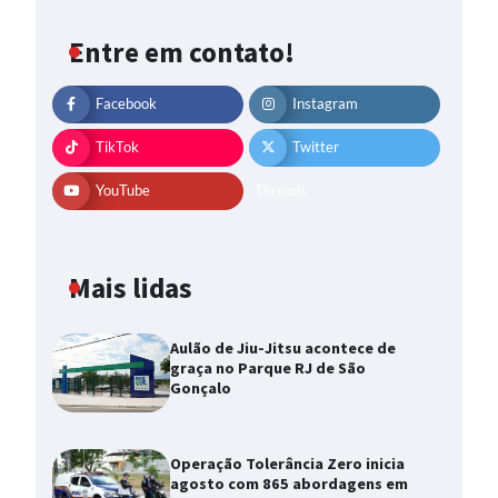
Entre em contato!
Facebook
Instagram
TikTok
Twitter
YouTube
Threads
Mais lidas
Aulão de Jiu-Jitsu acontece de
graça no Parque RJ de São
Gonçalo
Operação Tolerância Zero inicia
agosto com 865 abordagens em