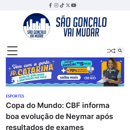
Skip
Facebook
Instagram
TikTok
Twitter
YouTube
Threads
to
content
ESPORTES
Copa do Mundo: CBF informa
boa evolução de Neymar após
resultados de exames