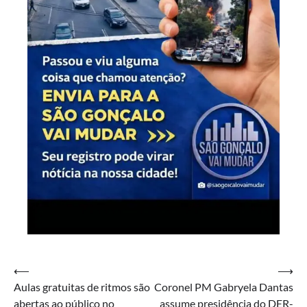
Navegação
⟵
⟶
Aulas gratuitas de ritmos são
Coronel PM Gabryela Dantas
de
abertas ao público no
assume presidência do DER-