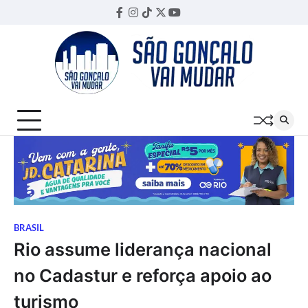
Skip
Facebook
Instagram
TikTok
Twitter
YouTube
Threads
to
content
BRASIL
Rio assume liderança nacional
no Cadastur e reforça apoio ao
turismo