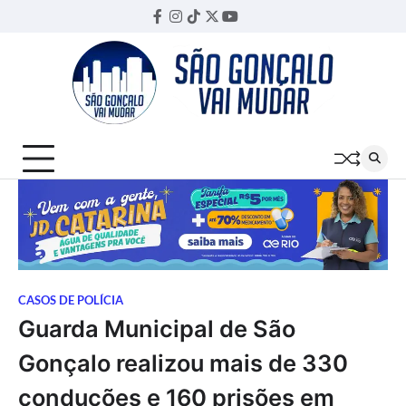
Skip
Facebook
Instagram
TikTok
Twitter
YouTube
Threads
to
content
CASOS DE POLÍCIA
Guarda Municipal de São
Gonçalo realizou mais de 330
conduções e 160 prisões em