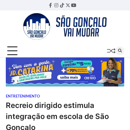
Skip
Facebook
Instagram
TikTok
Twitter
YouTube
Threads
to
content
ENTRETENIMENTO
Recreio dirigido estimula
integração em escola de São
Gonçalo