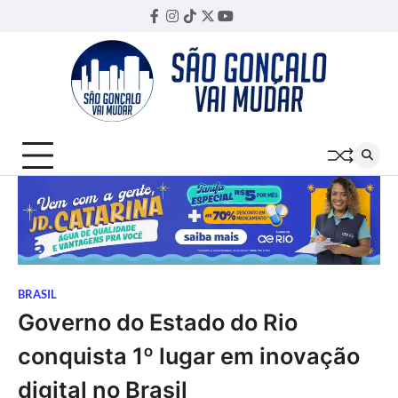
Skip
Facebook
Instagram
TikTok
Twitter
YouTube
Threads
to
content
BRASIL
Governo do Estado do Rio
conquista 1º lugar em inovação
digital no Brasil