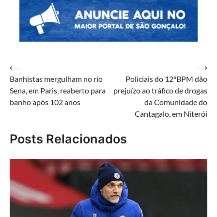
Navegação
⟵
⟶
Banhistas mergulham no rio
Policiais do 12ºBPM dão
de
Sena, em Paris, reaberto para
prejuízo ao tráfico de drogas
Post
banho após 102 anos
da Comunidade do
Cantagalo, em Niterói
Posts Relacionados