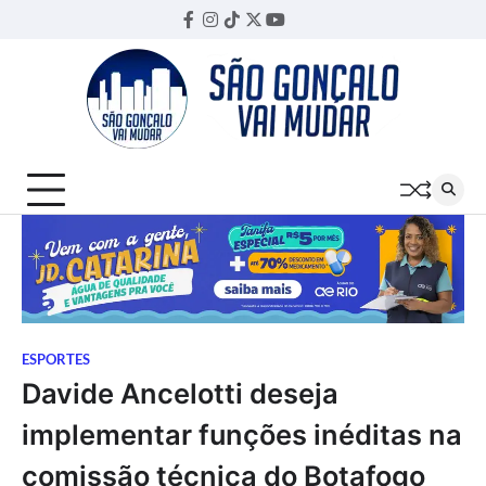
Skip
Facebook
Instagram
TikTok
Twitter
YouTube
Threads
to
content
ESPORTES
Davide Ancelotti deseja
implementar funções inéditas na
comissão técnica do Botafogo