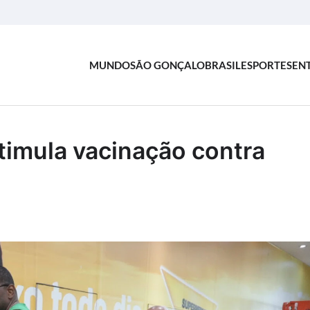
MUNDO
SÃO GONÇALO
BRASIL
ESPORTES
EN
timula vacinação contra