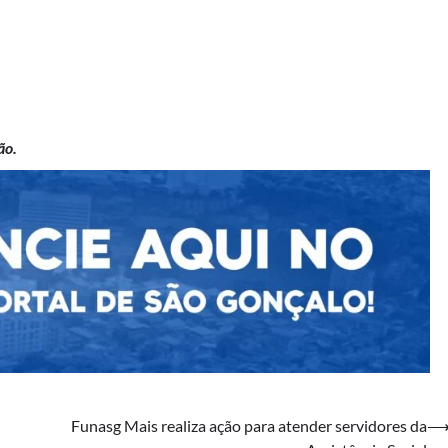
ão.
Funasg Mais realiza ação para atender servidores da