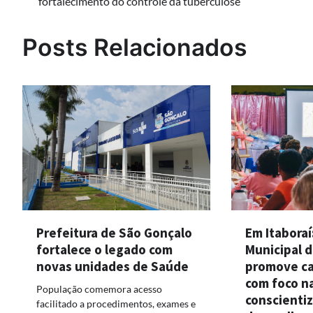
fortalecimento do controle da tuberculose
de
Post
Posts Relacionados
Em Itaboraí
Prefeitura de São Gonçalo
Municipal d
fortalece o legado com
promove ca
novas unidades de Saúde
com foco n
População comemora acesso
conscienti
facilitado a procedimentos, exames e