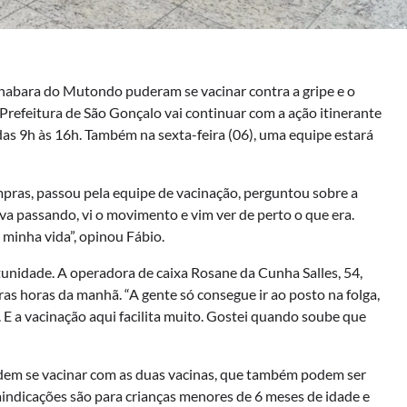
abara do Mutondo puderam se vacinar contra a gripe e o
 Prefeitura de São Gonçalo vai continuar com a ação itinerante
 das 9h às 16h. Também na sexta-feira (06), uma equipe estará
.
mpras, passou pela equipe de vacinação, perguntou sobre a
ava passando, vi o movimento e vim ver de perto o que era.
a minha vida”, opinou Fábio.
nidade. A operadora de caixa Rosane da Cunha Salles, 54,
ras horas da manhã. “A gente só consegue ir ao posto na folga,
E a vacinação aqui facilita muito. Gostei quando soube que
dem se vacinar com as duas vacinas, que também podem ser
indicações são para crianças menores de 6 meses de idade e