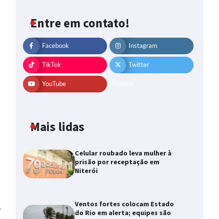
Entre em contato!
Facebook
Instagram
TikTok
Twitter
YouTube
Threads
Mais lidas
Celular roubado leva mulher à
prisão por receptação em
Niterói
Ventos fortes colocam Estado
⟶
do Rio em alerta; equipes são