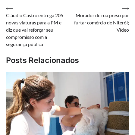
Navegação
⟵
⟶
Cláudio Castro entrega 205
Morador de rua preso por
de
novas viaturas para a PM e
furtar comércio de Niterói;
Post
diz que vai reforçar seu
Vídeo
compromisso com a
segurança pública
Posts Relacionados