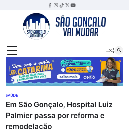
Skip
Facebook
Instagram
TikTok
Twitter
YouTube
Threads
to
content
SAÚDE
Em São Gonçalo, Hospital Luiz
Palmier passa por reforma e
remodelação