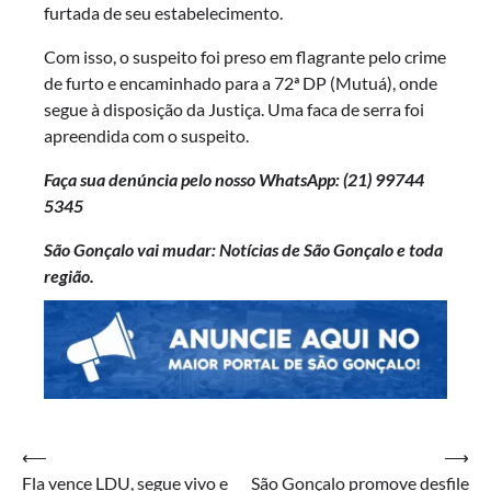
furtada de seu estabelecimento.
Com isso, o suspeito foi preso em flagrante pelo crime
de furto e encaminhado para a 72ª DP (Mutuá), onde
segue à disposição da Justiça. Uma faca de serra foi
apreendida com o suspeito.
Faça sua denúncia pelo nosso WhatsApp: (21)
99744
5345
São Gonçalo vai mudar: Notícias de São Gonçalo e toda
região.
Navegação
⟵
⟶
Fla vence LDU, segue vivo e
São Gonçalo promove desfile