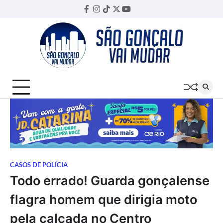
Skip
Facebook
Instagram
TikTok
Twitter
YouTube
Threads
to
content
CASOS DE POLÍCIA
Todo errado! Guarda gonçalense
flagra homem que dirigia moto
pela calçada no Centro