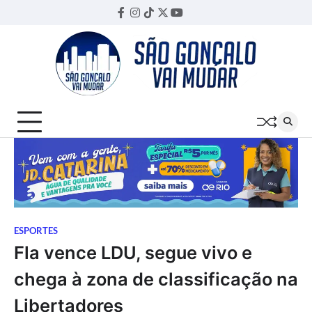
Skip
Facebook
Instagram
TikTok
Twitter
YouTube
Threads
to
content
ESPORTES
Fla vence LDU, segue vivo e
chega à zona de classificação na
Libertadores