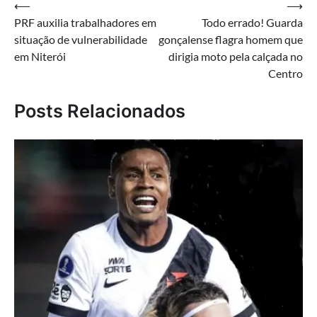
Navegação
⟵
⟶
PRF auxilia trabalhadores em
Todo errado! Guarda
de
situação de vulnerabilidade
gonçalense flagra homem que
Post
em Niterói
dirigia moto pela calçada no
Centro
Posts Relacionados