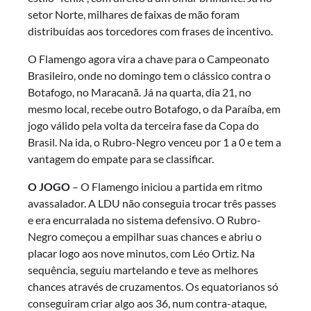
setor Norte, milhares de faixas de mão foram
distribuídas aos torcedores com frases de incentivo.
O Flamengo agora vira a chave para o Campeonato
Brasileiro, onde no domingo tem o clássico contra o
Botafogo, no Maracanã. Já na quarta, dia 21, no
mesmo local, recebe outro Botafogo, o da Paraíba, em
jogo válido pela volta da terceira fase da Copa do
Brasil. Na ida, o Rubro-Negro venceu por 1 a 0 e tem a
vantagem do empate para se classificar.
O JOGO
– O Flamengo iniciou a partida em ritmo
avassalador. A LDU não conseguia trocar três passes
e era encurralada no sistema defensivo. O Rubro-
Negro começou a empilhar suas chances e abriu o
placar logo aos nove minutos, com Léo Ortiz. Na
sequência, seguiu martelando e teve as melhores
chances através de cruzamentos. Os equatorianos só
conseguiram criar algo aos 36, num contra-ataque,