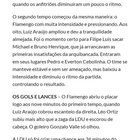
quando os anfitriões diminuíram um pouco o ritmo.
O segundo tempo começou da mesma maneira: o
Flamengo com muita intensidade e pressionando. Aos
oito, Luiz Araújo ampliou e deu a tranquilidade
almejada. Foi o momento certo para Filipe Luís sacar
Michael e Bruno Henrique, que já arrancavam as
primeiras insatisfações da arquibancada. Entraram
em seus lugares Pedro e Everton Cebolinha. O time se
manteve estável e sem ser ameaçado, mas baixou a
intensidade e diminuiu o ritmo da partida,
controlando o resultado.
OS GOLS E LANCES
– O Flamengo abriu o placar
logo aos nove minutos do primeiro tempo, quando
Luiz Araújo cobrou escanteio da direita, Léo Ortiz
subiu mais alto que a zaga da LDU e escorou de
cabeça. O goleiro Gonzalo Valle só olhou.
A LDU só foi criar uma chance aos 36 minutos do