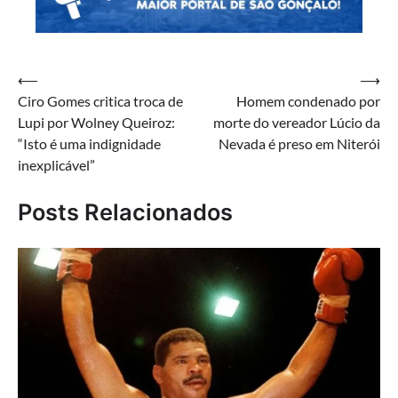
Navegação
⟵
⟶
Ciro Gomes critica troca de
Homem condenado por
de
Lupi por Wolney Queiroz:
morte do vereador Lúcio da
Post
“Isto é uma indignidade
Nevada é preso em Niterói
inexplicável”
Posts Relacionados