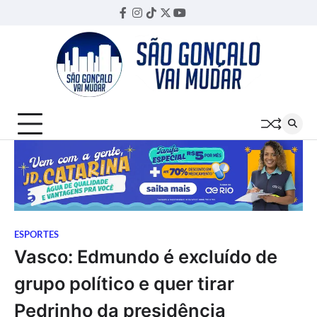
Skip
Facebook
Instagram
TikTok
Twitter
YouTube
Threads
to
content
ESPORTES
Vasco: Edmundo é excluído de
grupo político e quer tirar
Pedrinho da presidência