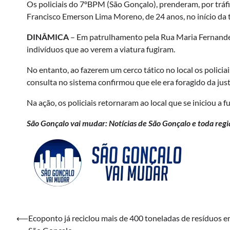
Os policiais do 7ºBPM (São Gonçalo), prenderam, por tráfi
Francisco Emerson Lima Moreno, de 24 anos, no início da t
DINÂMICA
– Em patrulhamento pela Rua Maria Fernandes
indivíduos que ao verem a viatura fugiram.
No entanto, ao fazerem um cerco tático no local os polic
consulta no sistema confirmou que ele era foragido da jus
Na ação, os policiais retornaram ao local que se iniciou a
São Gonçalo vai mudar: Notícias de São Gonçalo e toda regi
Navegação
⟵
Ecoponto já reciclou mais de 400 toneladas de resíduos 