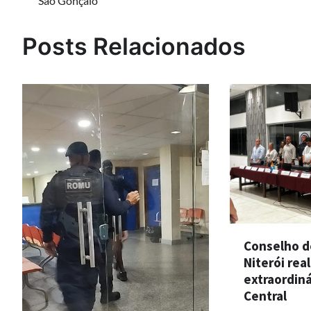
São Gonçalo
de
Post
Posts Relacionados
Conselho d
Niterói rea
extraordiná
Central