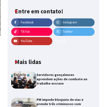
Entre em contato!
Facebook
Instagram
TikTok
Twitter
YouTube
Threads
Mais lidas
Servidores gonçalenses
aprendem ações de combate ao
trabalho escravo
PM impede bloqueio de vias e
prende três criminosos com