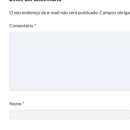
O seu endereço de e-mail não será publicado.
Campos obriga
Comentário
*
Nome
*