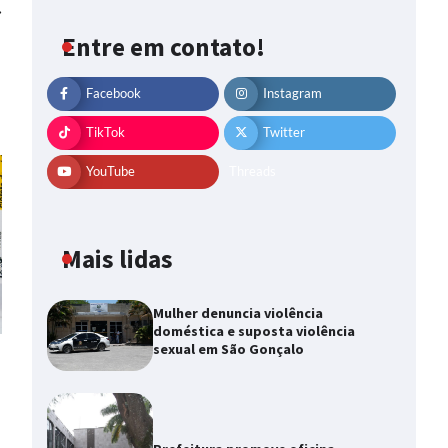
⟶
Entre em contato!
Facebook
Instagram
TikTok
Twitter
YouTube
Threads
Mais lidas
Mulher denuncia violência
doméstica e suposta violência
sexual em São Gonçalo