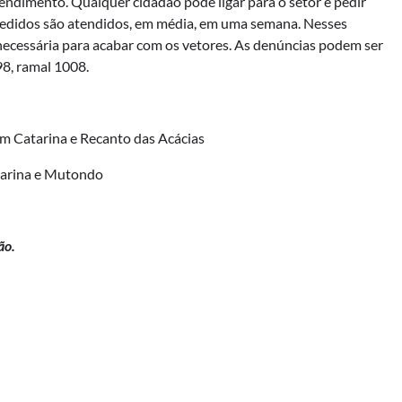
ndimento. Qualquer cidadão pode ligar para o setor e pedir
 pedidos são atendidos, em média, em uma semana. Nesses
 necessária para acabar com os vetores. As denúncias podem ser
198, ramal 1008.
ardim Catarina e Recanto das Acácias
atarina e Mutondo
ão.