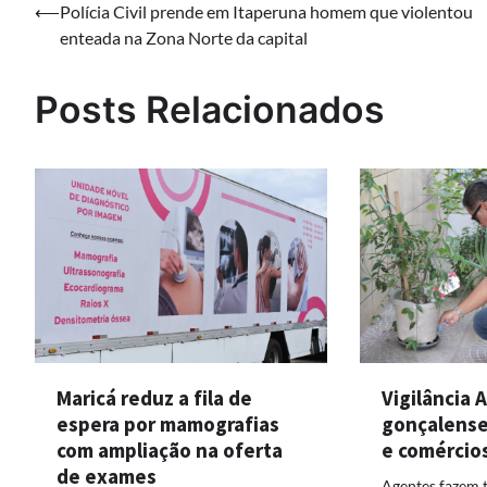
Navegação
⟵
Polícia Civil prende em Itaperuna homem que violentou
enteada na Zona Norte da capital
de
Post
Posts Relacionados
Maricá reduz a fila de
Vigilância 
espera por mamografias
gonçalense 
com ampliação na oferta
e comércio
de exames
Agentes fazem t