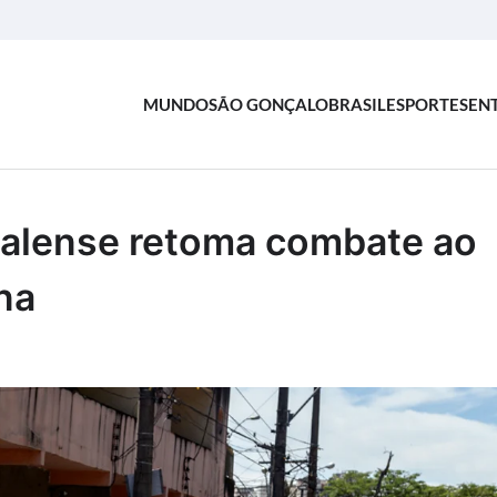
MUNDO
SÃO GONÇALO
BRASIL
ESPORTES
EN
çalense retoma combate ao
na