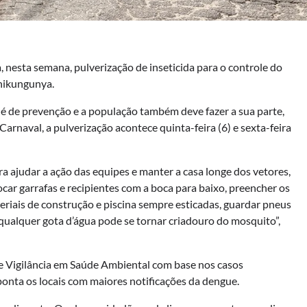
, nesta semana, pulverização de inseticida para o controle do
chikungunya.
é de prevenção e a população também deve fazer a sua parte,
arnaval, a pulverização acontece quinta-feira (6) e sexta-feira
a ajudar a ação das equipes e manter a casa longe dos vetores,
locar garrafas e recipientes com a boca para baixo, preencher os
eriais de construção e piscina sempre esticadas, guardar pneus
 qualquer gota d’água pode se tornar criadouro do mosquito”,
de Vigilância em Saúde Ambiental com base nos casos
aponta os locais com maiores notificações da dengue.