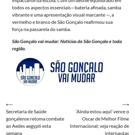
impactante da escola. Com um desfile equilibrado em
todos os aspectos essenciais—bateria afinada, samba
vibrante e uma apresentação visual marcante —, a
vermelho e branco de São Gonçalo reafirmou sua
força na passarela do samba.
São Gonçalo vai mudar: Notícias de São Gonçalo e toda
região.
Navegação
⟵
⟶
Secretaria de Saúde
‘Ainda estou aqui’ vence o
de
gonçalense retoma combate
Oscar de Melhor Filme
Post
ao Aedes aegypti esta
Internacional; veja reação de
semana
internautas