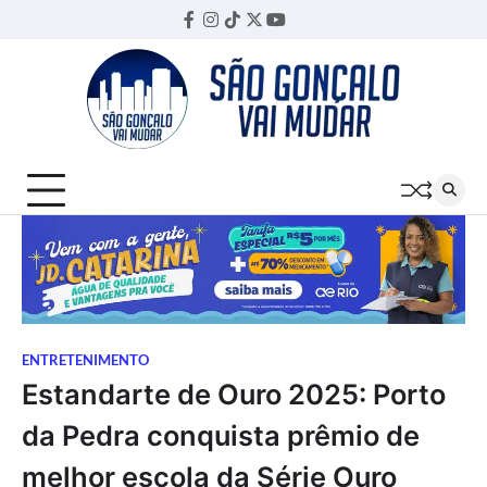
Skip
Facebook
Instagram
TikTok
Twitter
YouTube
Threads
to
content
ENTRETENIMENTO
Estandarte de Ouro 2025: Porto
da Pedra conquista prêmio de
melhor escola da Série Ouro