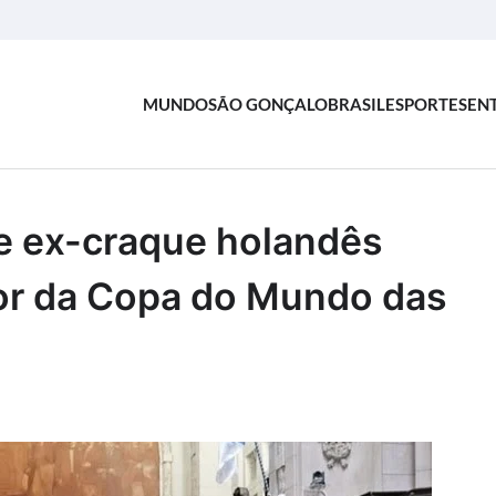
MUNDO
SÃO GONÇALO
BRASIL
ESPORTES
EN
be ex-craque holandês
or da Copa do Mundo das