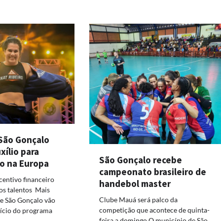
 São Gonçalo
ílio para
São Gonçalo recebe
o na Europa
campeonato brasileiro de
entivo financeiro
handebol master
os talentos Mais
Clube Mauá será palco da
de São Gonçalo vão
competição que acontece de quinta-
fício do programa
feira a domingo O município de São