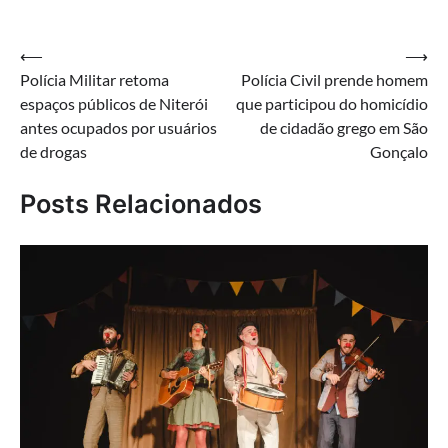
Navegação
⟵
⟶
Polícia Militar retoma
Polícia Civil prende homem
de
espaços públicos de Niterói
que participou do homicídio
Post
antes ocupados por usuários
de cidadão grego em São
de drogas
Gonçalo
Posts Relacionados