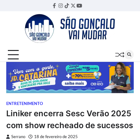
Skip
Facebook
Instagram
TikTok
Twitter
YouTube
Threads
to
content
ENTRETENIMENTO
Liniker encerra Sesc Verão 2025
com show recheado de sucessos
Serrano
18 de fevereiro de 2025