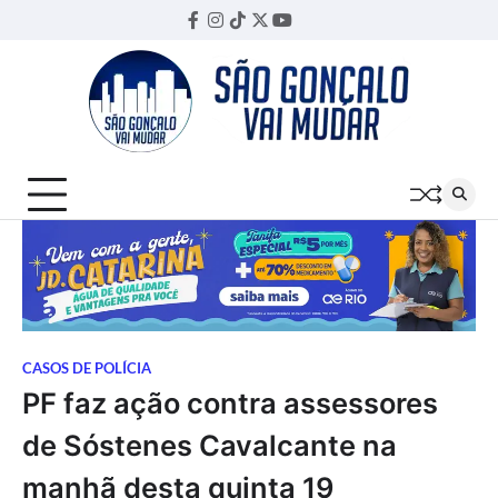
Skip
Facebook
Instagram
TikTok
Twitter
YouTube
Threads
to
content
CASOS DE POLÍCIA
PF faz ação contra assessores
de Sóstenes Cavalcante na
manhã desta quinta 19