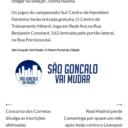
chegar na seleção”, sonha Raiana.
Os jogos do campeonato Sul-Centro de Handebol
Feminino terão entrada gratuita. O Centro de
Treinamento Niterói Joga em Rede fica na Rua
Benjamin Constant, 562 (entrada pelo portão lateral,
na Rua Porciúncula).
São Gonçalo Vai Mudar. O Maior Portal da Cidade.
Navegação
⟵
⟶
Concurso dos Correios
Real Madrid perde
de
divulga as inscrições
Camavinga por quase um mês
Post
efetivadas
após lesão contra o Liverpool