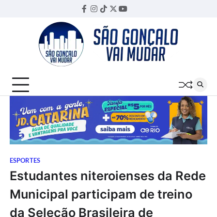
Skip
Facebook
Instagram
TikTok
Twitter
YouTube
Threads
to
content
ESPORTES
Estudantes niteroienses da Rede
Municipal participam de treino
da Seleção Brasileira de