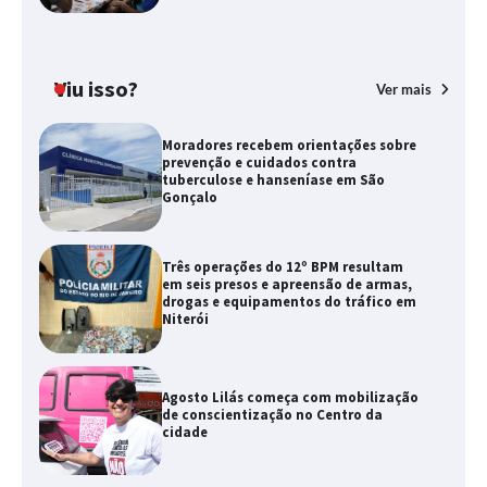
Viu isso?
Ver mais
Moradores recebem orientações sobre
prevenção e cuidados contra
tuberculose e hanseníase em São
Gonçalo
Três operações do 12º BPM resultam
em seis presos e apreensão de armas,
drogas e equipamentos do tráfico em
Niterói
Agosto Lilás começa com mobilização
de conscientização no Centro da
cidade