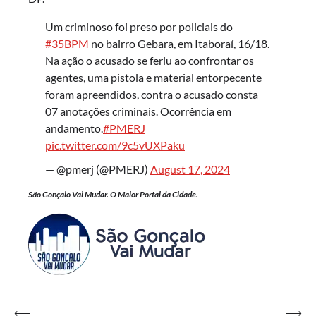
Um criminoso foi preso por policiais do
#35BPM
no bairro Gebara, em Itaboraí, 16/18.
Na ação o acusado se feriu ao confrontar os
agentes, uma pistola e material entorpecente
foram apreendidos, contra o acusado consta
07 anotações criminais. Ocorrência em
andamento.
#PMERJ
pic.twitter.com/9c5vUXPaku
— @pmerj (@PMERJ)
August 17, 2024
São Gonçalo Vai Mudar. O Maior Portal da Cidade.
Navegação
⟵
⟶