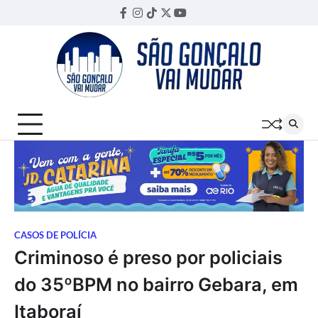
Skip
Facebook
Instagram
TikTok
Twitter
YouTube
Threads
to
content
CASOS DE POLÍCIA
Criminoso é preso por policiais
do 35ºBPM no bairro Gebara, em
Itaboraí