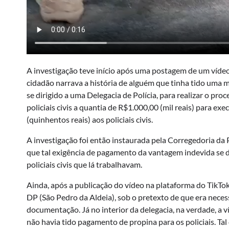
A investigação teve início após uma postagem de um vídeo
cidadão narrava a história de alguém que tinha tido uma m
se dirigido a uma Delegacia de Polícia, para realizar o pr
policiais civis a quantia de R$1.000,00 (mil reais) para exe
(quinhentos reais) aos policiais civis.
A investigação foi então instaurada pela Corregedoria da P
que tal exigência de pagamento da vantagem indevida se d
policiais civis que lá trabalhavam.
Ainda, após a publicação do vídeo na plataforma do TikTok,
DP (São Pedro da Aldeia), sob o pretexto de que era necess
documentação. Já no interior da delegacia, na verdade, a 
não havia tido pagamento de propina para os policiais. Ta