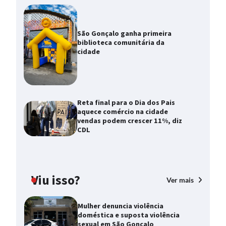
São Gonçalo ganha primeira
biblioteca comunitária da
cidade
Reta final para o Dia dos Pais
aquece comércio na cidade
vendas podem crescer 11%, diz
CDL
Viu isso?
Ver mais
Mulher denuncia violência
doméstica e suposta violência
sexual em São Gonçalo