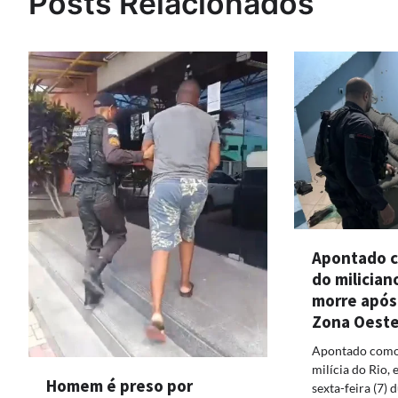
Posts Relacionados
Apontado c
do milician
morre após
Zona Oest
Apontado como
milícia do Rio, 
Homem é preso por
sexta-feira (7)