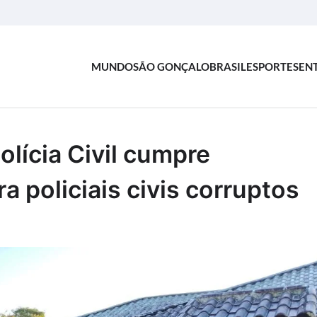
MUNDO
SÃO GONÇALO
BRASIL
ESPORTES
EN
lícia Civil cumpre
 policiais civis corruptos