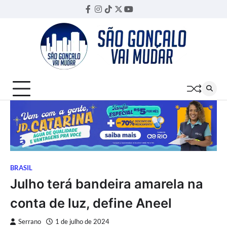
Skip
Facebook
Instagram
TikTok
Twitter
YouTube
Threads
to
content
BRASIL
Julho terá bandeira amarela na
conta de luz, define Aneel
Serrano
1 de julho de 2024