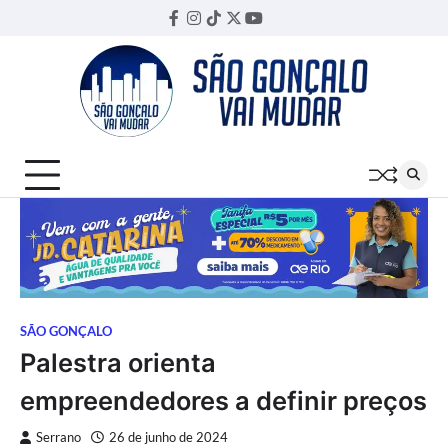
Skip
Facebook
Instagram
TikTok
Twitter
YouTube
Threads
to
content
SÃO GONÇALO
Palestra orienta
empreendedores a definir preços
Serrano
26 de junho de 2024