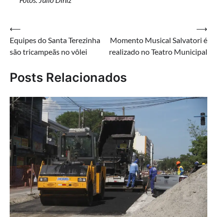
Navegação
⟵
⟶
Equipes do Santa Terezinha
Momento Musical Salvatori é
de
são tricampeãs no vôlei
realizado no Teatro Municipal
Post
Posts Relacionados