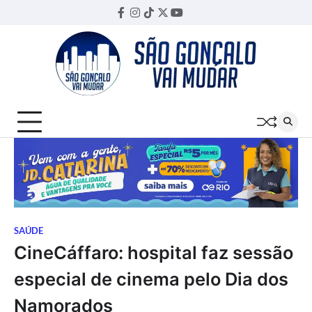
Skip
Facebook
Instagram
TikTok
Twitter
YouTube
Threads
to
content
SAÚDE
CineCáffaro: hospital faz sessão
especial de cinema pelo Dia dos
Namorados