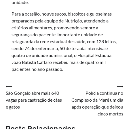
unidade.
Para a ocasião, houve sucos, biscoitos e guloseimas
preparados pela equipe de Nutrição, atendendo a
critérios alimentares, promovendo sempre a
segurança do paciente. Importante unidade de
retaguarda da rede estadual de saúde, com 128 leitos,
sendo 74 de enfermaria, 50 de terapia intensiva e
quatro de unidade admissional, o Hospital Estadual
João Batista Cáffaro recebeu mais de quatro mil
pacientes no ano passado.
Navegação
⟵
⟶
São Gonçalo abre mais 640
Polícia continua no
de
vagas para castração de cães
Complexo da Maré um dia
Post
e gatos
após operação que deixou
cinco mortos
Posts Relacionados