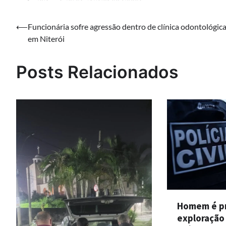
Navegação
⟵
Funcionária sofre agressão dentro de clínica odontológic
em Niterói
de
Post
Posts Relacionados
Homem é pr
exploração