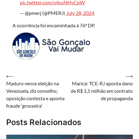
pic.twitter.com/x4suNHyCpW
— @pmerj (@PMERJ)
July 28, 2024
A ocorrência foi encaminhada à 76ª DP.
Navegação
⟵
⟶
Maduro vence eleição na
Maricá: TCE-RJ aponta dano
de
Venezuela, diz conselho;
de R$ 1,5 milhão em contrato
Post
oposição contesta e aponta
de propaganda
fraude ‘grosseira’
Posts Relacionados