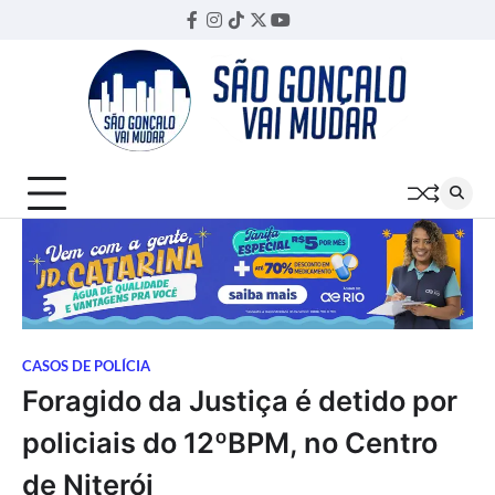
Skip
Facebook
Instagram
TikTok
Twitter
YouTube
Threads
to
content
CASOS DE POLÍCIA
Foragido da Justiça é detido por
policiais do 12ºBPM, no Centro
de Niterói