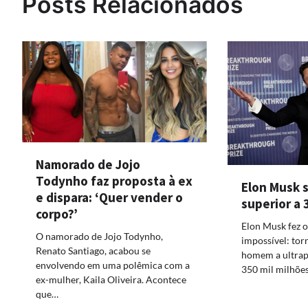
Posts Relacionados
Namorado de Jojo
Todynho faz proposta à ex
Elon Musk 
e dispara: ‘Quer vender o
superior a 
corpo?’
Elon Musk fez o
O namorado de Jojo Todynho,
impossível: tor
Renato Santiago, acabou se
homem a ultrap
envolvendo em uma polêmica com a
350 mil milhõe
ex-mulher, Kaila Oliveira. Acontece
que…