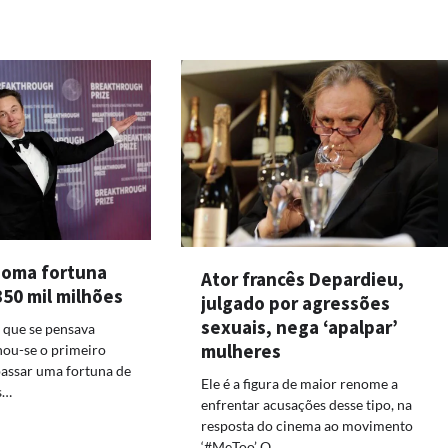
soma fortuna
Ator francês Depardieu,
350 mil milhões
julgado por agressões
sexuais, nega ‘apalpar’
 que se pensava
mulheres
nou-se o primeiro
assar uma fortuna de
Ele é a figura de maior renome a
s…
enfrentar acusações desse tipo, na
resposta do cinema ao movimento
‘#MeToo’ O…