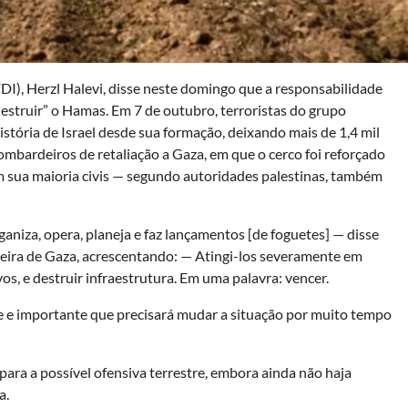
DI), Herzl Halevi, disse neste domingo que a responsabilidade
destruir” o Hamas. Em 7 de outubro, terroristas do grupo
stória de Israel desde sua formação, deixando mais de 1,4 mil
 Bombardeiros de retaliação a Gaza, em que o cerco foi reforçado
em sua maioria civis — segundo autoridades palestinas, também
aniza, opera, planeja e faz lançamentos [de foguetes] — disse
eira de Gaza, acrescentando: — Atingi-los severamente em
s, e destruir infraestrutura. Em uma palavra: vencer.
de e importante que precisará mudar a situação por muito tempo
ara a possível ofensiva terrestre, embora ainda não haja
a.