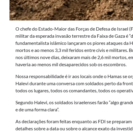
O chefe do Estado-Maior das Forças de Defesa de Israel (F
militar da esperada invasão terrestre da Faixa de Gaza é “
fundamentalista islâmico lançaram os piores ataques da Hi
mortos e ao menos 3,3 mil feridos entre civis e militares.
nos últimos nove dias, deixaram mais de 2,6 mil mortos, 
haveria ao menos mil desaparecidos sob os escombros.
Nossa responsabilidade é ir aos locais onde o Hamas se org
Halevi durante uma conversa com soldados perto da front
todos os lugares, todos os comandantes, todos os operativo
Segundo Halevi, os soldados israelenses farão “algo gran
e de uma forma clara”.
As declarações foram feitas enquanto as FDI se preparam p
detalhes sobre a data ou sobre o alcance exato da investid