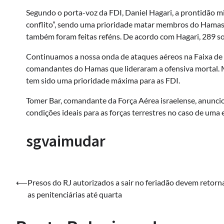
Segundo o porta-voz da FDI, Daniel Hagari, a prontidão mil
conflito”, sendo uma prioridade matar membros do Hamas 
também foram feitas reféns. De acordo com Hagari, 289 s
Continuamos a nossa onda de ataques aéreos na Faixa de 
comandantes do Hamas que lideraram a ofensiva mortal. 
tem sido uma prioridade máxima para as FDI.
Tomer Bar, comandante da Força Aérea israelense, anuncio
condições ideais para as forças terrestres no caso de uma 
sgvaimudar
Navegação
⟵
Presos do RJ autorizados a sair no feriadão devem retorn
as penitenciárias até quarta
de
Post