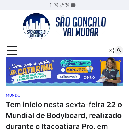
Skip
Facebook
Instagram
TikTok
Twitter
YouTube
Threads
to
content
MUNDO
Tem início nesta sexta-feira 22 o
Mundial de Bodyboard, realizado
durante o Itacoatiara Pro, em