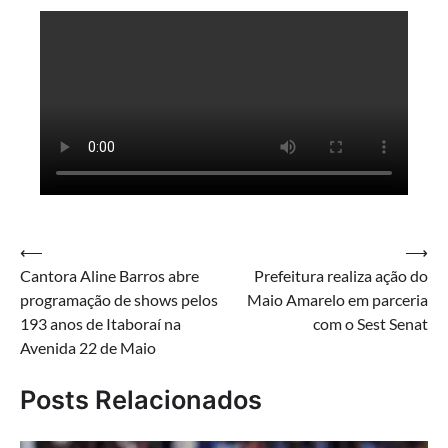
Navegação
⟵
⟶
Cantora Aline Barros abre
Prefeitura realiza ação do
de
programação de shows pelos
Maio Amarelo em parceria
Post
193 anos de Itaboraí na
com o Sest Senat
Avenida 22 de Maio
Posts Relacionados