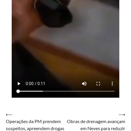
Navegação
⟵
⟶
Operações da PM prendem
Obras de drenagem avançam
de
suspeitos, apreendem drogas
em Neves para reduzir