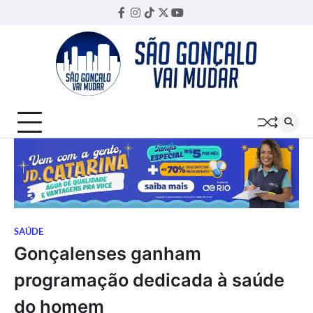
Skip
Facebook
Instagram
TikTok
Twitter
YouTube
Threads
to
content
SAÚDE
Gonçalenses ganham
programação dedicada à saúde
do homem