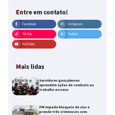
Entre em contato!
Facebook
Instagram
TikTok
Twitter
YouTube
Threads
Mais lidas
Servidores gonçalenses
aprendem ações de combate ao
trabalho escravo
PM impede bloqueio de vias e
prende três criminosos com