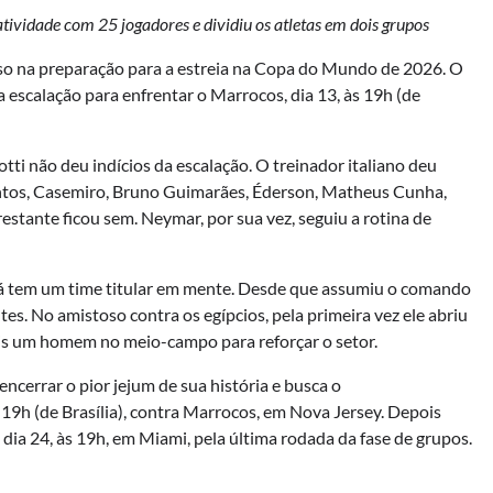
ividade com 25 jogadores e dividiu os atletas em dois grupos
sso na preparação para a estreia na Copa do Mundo de 2026. O
a escalação para enfrentar o Marrocos, dia 13, às 19h (de
tti não deu indícios da escalação. O treinador italiano deu
antos, Casemiro, Bruno Guimarães, Éderson, Matheus Cunha,
estante ficou sem. Neymar, por sua vez, seguiu a rotina de
e já tem um time titular em mente. Desde que assumiu o comando
ntes. No amistoso contra os egípcios, pela primeira vez ele abriu
s um homem no meio-campo para reforçar o setor.
encerrar o pior jejum de sua história e busca o
 19h (de Brasília), contra Marrocos, em Nova Jersey. Depois
ia, dia 24, às 19h, em Miami, pela última rodada da fase de grupos.