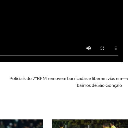
Policiais do 7ºBPM removem barricadas e liberam vias em
bairros de São Gonçalo