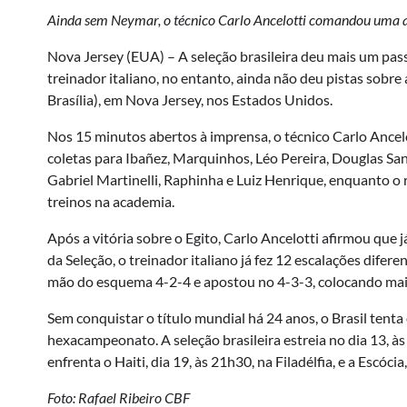
Ainda sem Neymar, o técnico Carlo Ancelotti comandou uma at
Nova Jersey (EUA) – A seleção brasileira deu mais um pa
treinador italiano, no entanto, ainda não deu pistas sobre 
Brasília), em Nova Jersey, nos Estados Unidos.
Nos 15 minutos abertos à imprensa, o técnico Carlo Ancelo
coletas para Ibañez, Marquinhos, Léo Pereira, Douglas S
Gabriel Martinelli, Raphinha e Luiz Henrique, enquanto o r
treinos na academia.
Após a vitória sobre o Egito, Carlo Ancelotti afirmou qu
da Seleção, o treinador italiano já fez 12 escalações difere
mão do esquema 4-2-4 e apostou no 4-3-3, colocando mai
Sem conquistar o título mundial há 24 anos, o Brasil tenta 
hexacampeonato. A seleção brasileira estreia no dia 13, às
enfrenta o Haiti, dia 19, às 21h30, na Filadélfia, e a Escóc
Foto: Rafael Ribeiro CBF