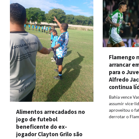
Flamengo 
arrancar e
para o Juv
Alfredo Jac
continua lí
Bahia vence Vas
assumir vice-l
aproveitou o fa
Alimentos arrecadados no
derrotar o Fla
jogo de futebol
beneficente do ex-
jogador Clayton Grilo são