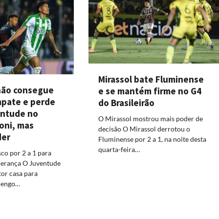
Mirassol bate Fluminense
não consegue
e se mantém firme no G4
mpate e perde
do Brasileirão
entude no
O Mirassol mostrou mais poder de
oni, mas
decisão O Mirassol derrotou o
der
Fluminense por 2 a 1, na noite desta
quarta-feira…
co por 2 a 1 para
iderança O Juventude
tor casa para
mengo…