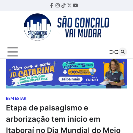
Skip
Facebook
Instagram
TikTok
Twitter
YouTube
Threads
to
content
BEM ESTAR
Etapa de paisagismo e
arborização tem início em
Itaboraí no Dia Mundial do Meio