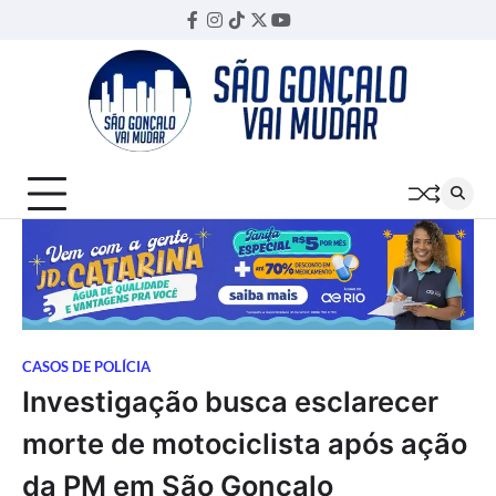
Skip
Facebook
Instagram
TikTok
Twitter
YouTube
Threads
to
content
CASOS DE POLÍCIA
Investigação busca esclarecer
morte de motociclista após ação
da PM em São Gonçalo