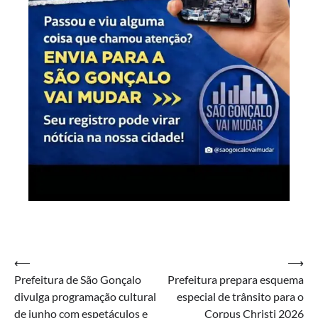
Navegação
⟵
⟶
Prefeitura de São Gonçalo
Prefeitura prepara esquema
de
divulga programação cultural
especial de trânsito para o
Post
de junho com espetáculos e
Corpus Christi 2026