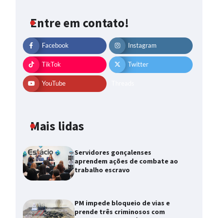
Entre em contato!
Facebook
Instagram
TikTok
Twitter
YouTube
Threads
Mais lidas
Servidores gonçalenses
aprendem ações de combate ao
trabalho escravo
PM impede bloqueio de vias e
prende três criminosos com