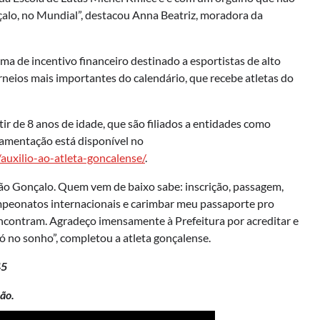
çalo, no Mundial”, destacou Anna Beatriz, moradora da
a de incentivo financeiro destinado a esportistas de alto
neios mais importantes do calendário, que recebe atletas do
ir de 8 anos de idade, que são filiados a entidades como
lamentação está disponível no
auxilio-ao-atleta-goncalense/
.
 São Gonçalo. Quem vem de baixo sabe: inscrição, passagem,
mpeonatos internacionais e carimbar meu passaporte pro
encontram. Agradeço imensamente à Prefeitura por acreditar e
só no sonho”, completou a atleta gonçalense.
45
ão.