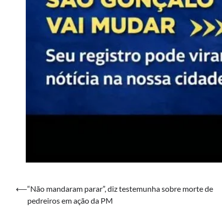
Navegação
⟵
“Não mandaram parar”, diz testemunha sobre morte de
pedreiros em ação da PM
de
Post