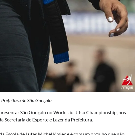
a Prefeitura de São Gonçalo
representar São Gonçalo no World Jiu-Jitsu Championship, nos
a Secretaria de Esporte e Lazer da Prefeitura.
da Escola de Lutas Michel Kmiec e é com um orgulho que não