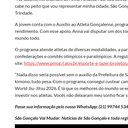
cabe no peito que vou representar minha cidade, São Gon
Trindade.
A jovem conta com o Auxílio ao Atleta Gonçalense, program
rendimento. Com esse apoio, Anna vai disputar um dos tor
mundo todo.
O programa atende atletas de diversas modalidades, a part
confederações e comitês olímpicos e paralímpicos. A regu
site:
https://www.pmsg.rj.gov.br/esporte-e-lazer/projetos/
“Nada disso seria possível sem o auxílio da Prefeitura de
kimono, tudo pesa. Com o programa, consegui custear ca
World Jiu-Jitsu 2026. É lá que os melhores do mundo se 
investir nos atletas. Vocês não deixaram meu sonho ficar 
Passe sua informação pelo nosso WhatsApp: (21)
99744 53
São Gonçalo Vai Mudar: Notícias de São Gonçalo e toda regi