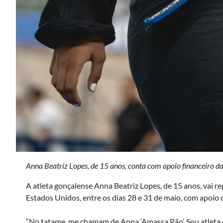
Anna Beatriz Lopes, de 15 anos, conta com apoio financeiro d
A atleta gonçalense Anna Beatriz Lopes, de 15 anos, vai 
Estados Unidos, entre os dias 28 e 31 de maio, com apoio d
“No tatame, me chamam de Anna ‘Amassa Pão’. Sou atleta 