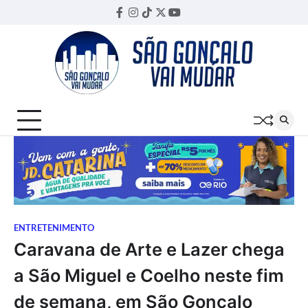
Skip
Facebook
Instagram
TikTok
Twitter
YouTube
Threads
to
content
ENTRETENIMENTO
Caravana de Arte e Lazer chega
a São Miguel e Coelho neste fim
de semana, em São Gonçalo