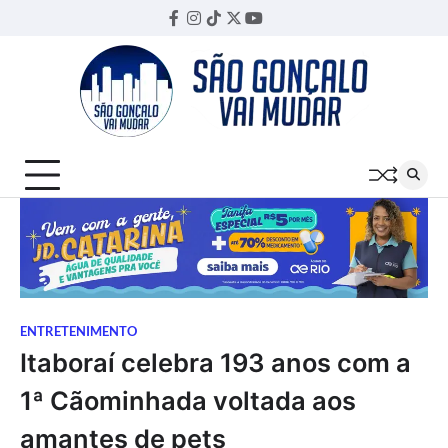
Skip
Facebook
Instagram
TikTok
Twitter
YouTube
Threads
to
content
ENTRETENIMENTO
Itaboraí celebra 193 anos com a
1ª Cãominhada voltada aos
amantes de pets