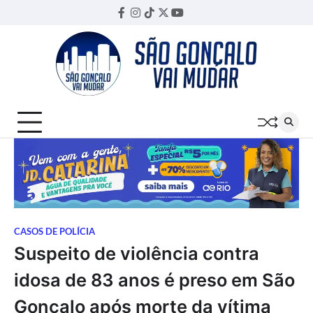
Skip
Facebook
Instagram
TikTok
Twitter
YouTube
Threads
to
content
CASOS DE POLÍCIA
Suspeito de violência contra
idosa de 83 anos é preso em São
Gonçalo após morte da vítima