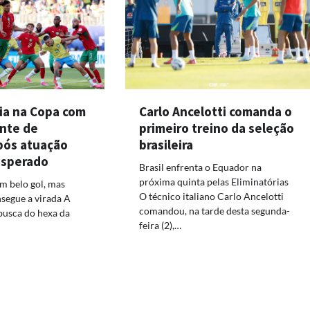
eia na Copa com
Carlo Ancelotti comanda o
nte de
primeiro treino da seleção
pós atuação
brasileira
esperado
Brasil enfrenta o Equador na
próxima quinta pelas Eliminatórias
um belo gol, mas
O técnico italiano Carlo Ancelotti
segue a virada A
comandou, na tarde desta segunda-
usca do hexa da
feira (2),…