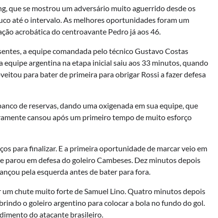
ng, que se mostrou um adversário muito aguerrido desde os
uco até o intervalo. As melhores oportunidades foram um
ação acrobática do centroavante Pedro já aos 46.
ntes, a equipe comandada pelo técnico Gustavo Costas
 equipe argentina na etapa inicial saiu aos 33 minutos, quando
eitou para bater de primeira para obrigar Rossi a fazer defesa
u banco de reservas, dando uma oxigenada em sua equipe, que
aramente cansou após um primeiro tempo de muito esforço
s para finalizar. E a primeira oportunidade de marcar veio em
ue parou em defesa do goleiro Cambeses. Dez minutos depois
ançou pela esquerda antes de bater para fora.
r um chute muito forte de Samuel Lino. Quatro minutos depois
brindo o goleiro argentino para colocar a bola no fundo do gol.
imento do atacante brasileiro.