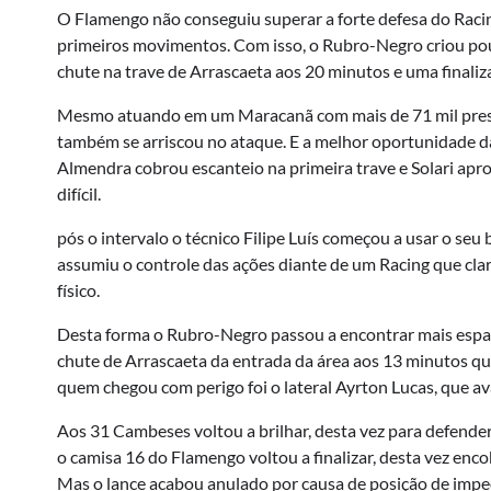
O Flamengo não conseguiu superar a forte defesa do Raci
primeiros movimentos. Com isso, o Rubro-Negro criou po
chute na trave de Arrascaeta aos 20 minutos e uma finaliz
Mesmo atuando em um Maracanã com mais de 71 mil prese
também se arriscou no ataque. E a melhor oportunidade da
Almendra cobrou escanteio na primeira trave e Solari aprov
difícil.
pós o intervalo o técnico Filipe Luís começou a usar o se
assumiu o controle das ações diante de um Racing que cl
físico.
Desta forma o Rubro-Negro passou a encontrar mais espaço
chute de Arrascaeta da entrada da área aos 13 minutos q
quem chegou com perigo foi o lateral Ayrton Lucas, que av
Aos 31 Cambeses voltou a brilhar, desta vez para defende
o camisa 16 do Flamengo voltou a finalizar, desta vez enco
Mas o lance acabou anulado por causa de posição de imped