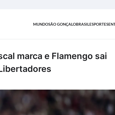
MUNDO
SÃO GONÇALO
BRASIL
ESPORTES
EN
ascal marca e Flamengo sai
 Libertadores