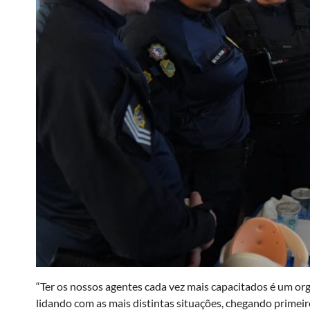
“Ter os nossos agentes cada vez mais capacitados é um org
lidando com as mais distintas situações, chegando primei