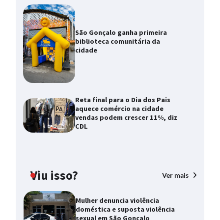
São Gonçalo ganha primeira
biblioteca comunitária da
cidade
Reta final para o Dia dos Pais
aquece comércio na cidade
vendas podem crescer 11%, diz
CDL
Viu isso?
Ver mais
Mulher denuncia violência
doméstica e suposta violência
sexual em São Gonçalo