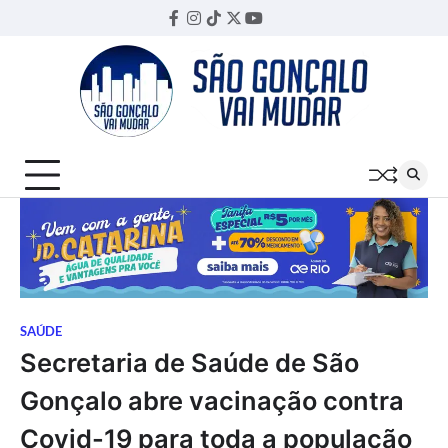
Skip
Facebook
Instagram
TikTok
Twitter
YouTube
Threads
to
content
SAÚDE
Secretaria de Saúde de São
Gonçalo abre vacinação contra
Covid-19 para toda a população