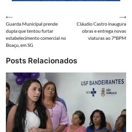
Navegação
⟵
⟶
Guarda Municipal prende
Cláudio Castro inaugura
de
dupla que tentou furtar
obras e entrega novas
Post
estabelecimento comercial no
viaturas ao 7ºBPM
Boaçu, em SG
Posts Relacionados